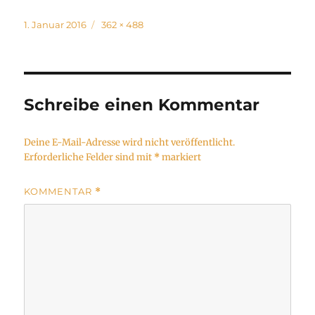
Veröffentlicht
Volle
1. Januar 2016
362 × 488
am
Größe
Schreibe einen Kommentar
Deine E-Mail-Adresse wird nicht veröffentlicht.
Erforderliche Felder sind mit
*
markiert
KOMMENTAR
*