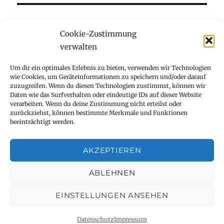
Cookie-Zustimmung
verwalten
Kinderzauberer für Kindergeburtstag
Um dir ein optimales Erlebnis zu bieten, verwenden wir Technologien
wie Cookies, um Geräteinformationen zu speichern und/oder darauf
Show mit Zauberei und Comedy
zuzugreifen. Wenn du diesen Technologien zustimmst, können wir
Daten wie das Surfverhalten oder eindeutige IDs auf dieser Website
verarbeiten. Wenn du deine Zustimmung nicht erteilst oder
Kontakt Stephanie Amstadt
zurückziehst, können bestimmte Merkmale und Funktionen
beeinträchtigt werden.
Datenschutz
AKZEPTIEREN
Referenzen
ABLEHNEN
Impressum
EINSTELLUNGEN ANSEHEN
Stephanie Amstadt
Stolz präsentiert von WordPress
Datenschutz
Impressum