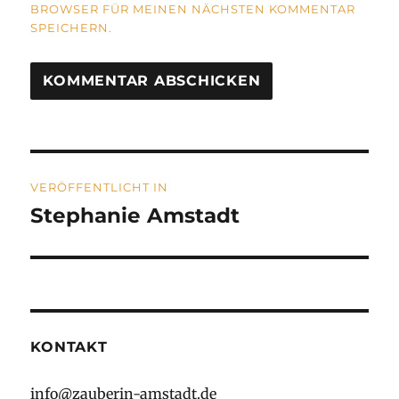
BROWSER FÜR MEINEN NÄCHSTEN KOMMENTAR
SPEICHERN.
A
L
T
Beitragsnavigation
E
R
VERÖFFENTLICHT IN
N
Stephanie Amstadt
A
T
I
V
E
:
KONTAKT
info@zauberin-amstadt.de