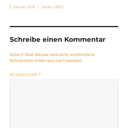
Veröffentlicht
Volle
1. Januar 2016
2406 × 2802
am
Größe
Schreibe einen Kommentar
Deine E-Mail-Adresse wird nicht veröffentlicht.
Erforderliche Felder sind mit
*
markiert
KOMMENTAR
*