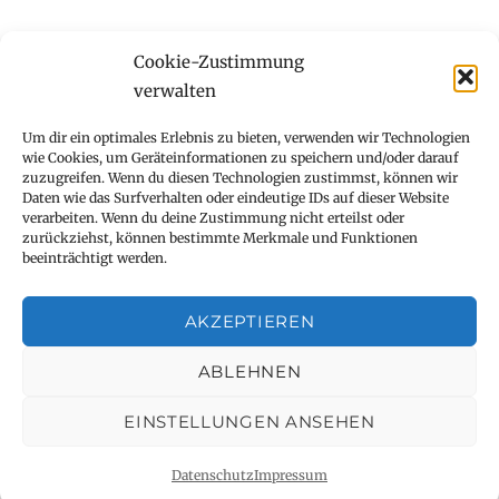
Cookie-Zustimmung
verwalten
Kinderzauberer für Kindergeburtstag
Um dir ein optimales Erlebnis zu bieten, verwenden wir Technologien
wie Cookies, um Geräteinformationen zu speichern und/oder darauf
Show mit Zauberei und Comedy
zuzugreifen. Wenn du diesen Technologien zustimmst, können wir
Daten wie das Surfverhalten oder eindeutige IDs auf dieser Website
verarbeiten. Wenn du deine Zustimmung nicht erteilst oder
Kontakt Stephanie Amstadt
zurückziehst, können bestimmte Merkmale und Funktionen
beeinträchtigt werden.
Datenschutz
AKZEPTIEREN
Referenzen
ABLEHNEN
Impressum
EINSTELLUNGEN ANSEHEN
Stephanie Amstadt
Stolz präsentiert von WordPress
Datenschutz
Impressum