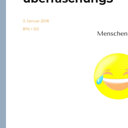
Veröffentlicht
3. Januar 2018
am
Volle
876 × 512
Größe