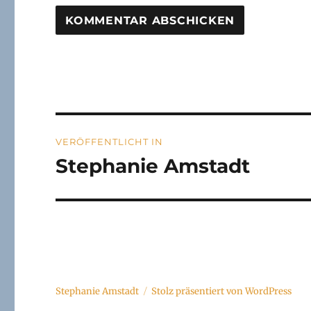
A
L
T
E
R
N
Beitragsnavigation
A
VERÖFFENTLICHT IN
T
I
Stephanie Amstadt
V
E
:
Stephanie Amstadt
Stolz präsentiert von WordPress