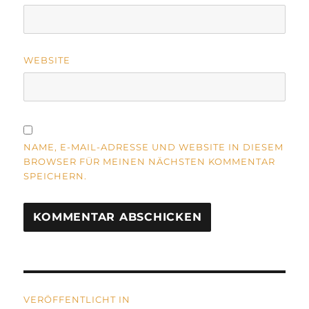
WEBSITE
NAME, E-MAIL-ADRESSE UND WEBSITE IN DIESEM
BROWSER FÜR MEINEN NÄCHSTEN KOMMENTAR
SPEICHERN.
A
L
T
Beitragsnavigation
E
R
VERÖFFENTLICHT IN