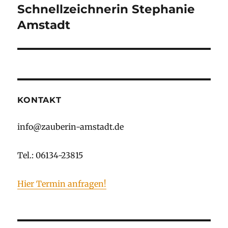
N
Schnellzeichnerin Stephanie
A
Amstadt
T
I
V
E
:
KONTAKT
info@zauberin-amstadt.de
Tel.: 06134-23815
Hier Termin anfragen!