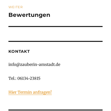
V
WEITER
E
:
Bewertungen
Nächster
Beitrag:
KONTAKT
info@zauberin-amstadt.de
Tel.: 06134-23815
Hier Termin anfragen!