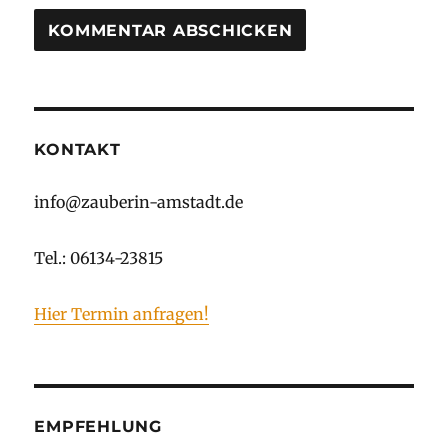
A
L
T
E
R
KONTAKT
N
A
info@zauberin-amstadt.de
T
I
V
Tel.: 06134-23815
E
:
Hier Termin anfragen!
EMPFEHLUNG